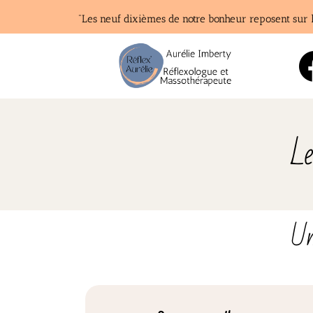
"Les neuf dixièmes de notre bonheur reposent sur l
Le
Un