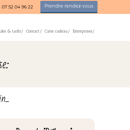
Prendre rendez-vous
 07 52 04 96 22
les & tarifs/
Contact/
Carte cadeau/
Entreprises/
se:
...