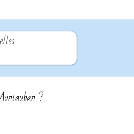
lles
 Montauban ?